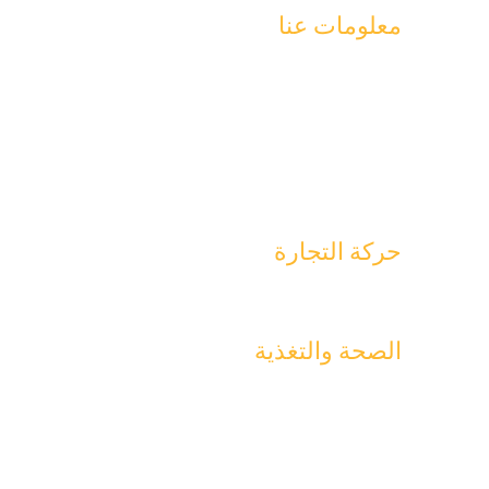
معلومات عنا
بيانات الاتصال
إنتاج
طرق الشراء والعناية والتخزين
الاستدامة
السلامة الغذائية
قائمة التجار
حركة التجارة
الدعم التجاري – سبل الاتصال
قائمة التجار
الصحة والتغذية
التغذية
السرطان
مرض السكري
صحة الأمعاء