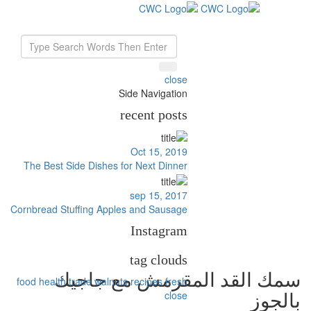
Toggle
navigation
close
Side Navigation
recent posts
Oct 15, 2019
The Best Side Dishes for Next Dinner
sep 15, 2017
Cornbread Stuffing Apples and Sausage
الوجبة الرئيسية
Instagram
tag clouds
سمك القد المقرمش مع جاجيك
food
health
trade
walnuts
recipes
fresh
close
بالجوز