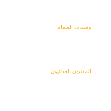
المعرفية
صحة القلب
التحكم في الوزن
وصفات الطعام
الوجبة الرئيسية
السلطات
الحلويات
المخبوزات
الوجبات الخفيفة
المهنيون الغذائيون
خدمات الأغذية
تصنيع الأغذية
مخطط الحجم واللون
افتح ملف الــ pdf