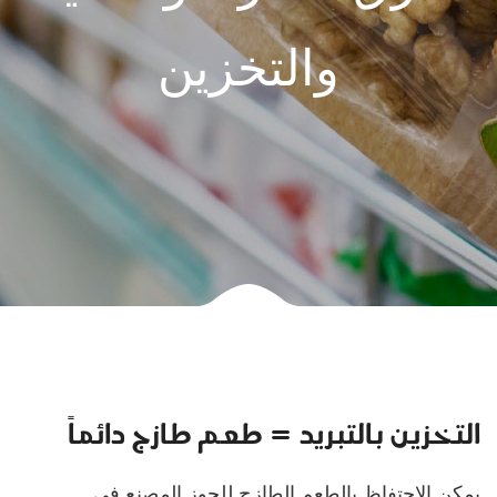
والتخزين
التخزين بالتبريد = طعم طازج دائماً
يمكن الاحتفاظ بالطعم الطازج للجوز المصنع في